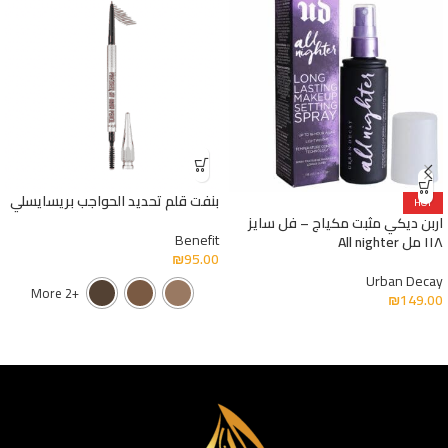
بنفت قلم تحديد الحواجب بريسايسلي
HOT
اربن ديكي مثبت مكياج – فل سايز
Benefit
١١٨ مل All nighter
₪
95.00
Urban Decay
+2 More
₪
149.00