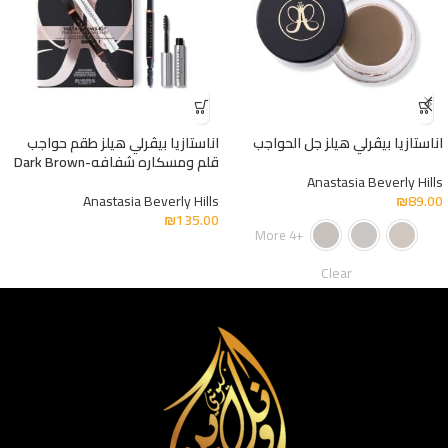
اناستازيا بيڤرلي هيلز جل الحواجب
اناستازيا بيڤرلي هيلز طقم حواجب
قلم ومسكاره شفافه-Dark Brown
Anastasia Beverly Hills
Anastasia Beverly Hills
₪
89.00
₪
135.00
+4 More
Clear