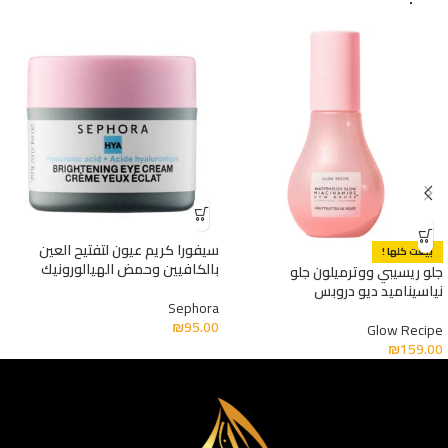
سيفورا كريم عيون لتفتيح العين
بيعت كلها !
بالكافيين وحمض الهيالورونيك
جلو ريسيبي ووترميلون جلو
نياسيناميد ديو دروبس
Sephora
₪
95.00
Glow Recipe
₪
159.00