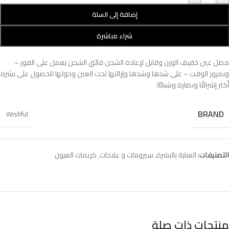
إضافة إلى السلة
شراء مباشرة
مصل عين خفيف الوزن وقابل لإعادة الشحن فائق الشحن يعمل على الفور –
وبمرور الوقت – على شدها وشدها وإزالتها تحت العين وحولها للحصول على بشرة
أكثر إشراقًا ونضارة وشبابًا!
BRAND
Wishful
التصنيفات:
العناية بالبشرة
,
سيرومات و علاجات
,
كريمات العيون
منتجات ذات صلة