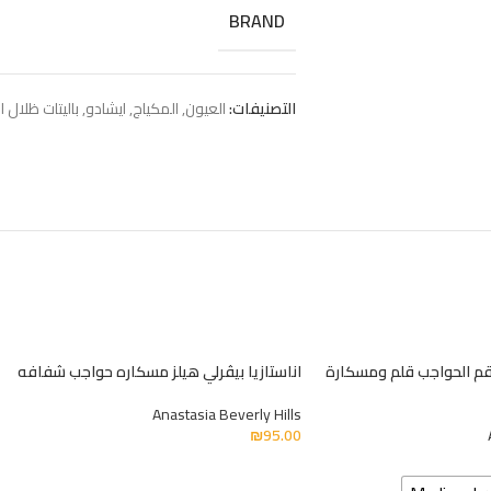
BRAND
التصنيفات:
العيون
,
المكياج
,
ايشادو
,
باليتات ظلال ا
 طقم الحواجب قلم ومسكارة
اناستازيا بيڤرلي هيلز مسكاره حواجب شفافه
Anastasia Beverly Hills
₪
95.00