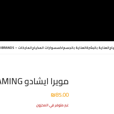
اج
العناية بالبشرة
العناية بالجسم
اكسسوارات المكياج
الماركات – BRANDS
ا
مويرا ايشادو MAGIC DREAMING
₪
85.00
غير متوفر في المخزون