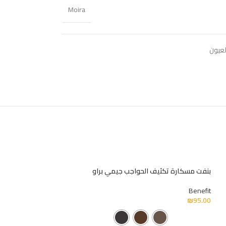
Moira
لعيون
بنفت مسكارة تكثيف الحواجب جيمي براو
بيعت كلها !
مورفي ايشادو 35S
Benefit
₪
95.00
Morphe
₪
160.00