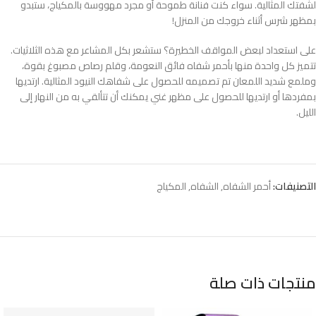
لشفتك المثالية. سواء كنت فنانة طموحة أو مجرد مهووسة بالمكياج، ستبدو
بمظهر شرس أثناء خروجك من المنزل!
على استعداد لبعض المواقف الخطيرة؟ ستشعر بكل المشاعر مع هذه الثلاثيات.
تتميز كل واحدة منها بأحمر شفاه فائق النعومة، وقلم رصاص مصبوغ بقوة،
وملمع شديد اللمعان تم تصميمه للحصول على شفاهك النيود المثالية. ارتديها
بمفردها أو ارتديها للحصول على مظهر غني يمكنك أن تتألقي به من النهار إلى
الليل.
التصنيفات:
أحمر الشفاه
,
الشفاه
,
المكياج
منتجات ذات صلة