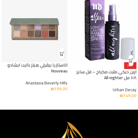
اناستازيا بيڤرلي هيلز باليت ايشادو
HOT
Nouveau
اربن ديكي مثبت مكياج – فل سايز
١١٨ مل All nighter
Anastasia Beverly Hills
₪
199.00
Urban Decay
₪
149.00