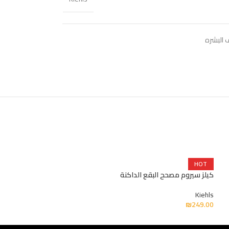
 البشره
HOT
العميقة
كيلز سيروم مصحح البقع الداكنة
Kiehls
Kiehls
₪
199.00
₪
249.00