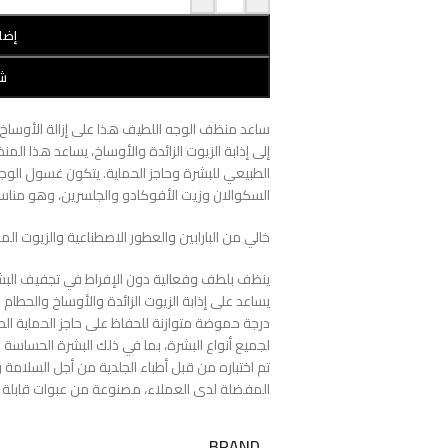
إضا
شر
ساعد منظف الوجه اللطيف هذا على إزالة الأوساخ و
إلى إذابة الزيوت الزائدة والأوساخ، يساعد هذا ال
الطبيعي للبشرة وحاجز الحماية. يتكون غسول الوجه
السكوالان وزيت الأفوكادو والجلسرين، وهو مناسب
خالي من البارابين والعطور الاصطناعية والزيوت المع
ينظف بلطف وفعالية دون الإفراط في تجفيف البشرة
يساعد على إذابة الزيوت الزائدة والأوساخ والحطام
درجة حموضة متوازنة للحفاظ على حاجز الحماية ال
لجميع أنواع البشرة، بما في ذلك البشرة الحساسة
تم اختباره من قبل أطباء الجلدية من أجل السلامة
المفضلة لدى العملاء، مصنوعة من عبوات قابلة لإ
BRAND