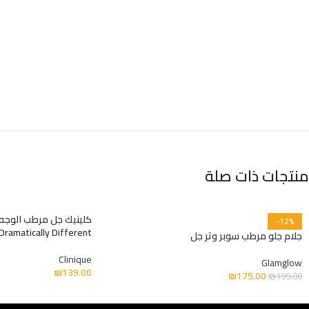
منتجات ذات صلة
كلينيك جل مرطب الوجه 
-12%
Dramatically Different
جلام جلو مرطب سوبر وتر جل
Clinique
Glamglow
₪
139.00
₪
175.00
₪
199.00