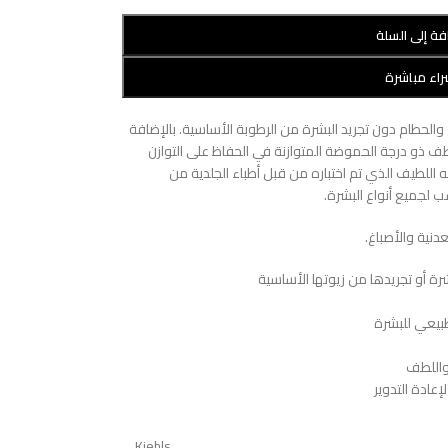
فة إلى السلة
اء مباشرة
الحطام دون تجريد البشرة من الرطوبة الأساسية. بالإضافة
منظف ذو درجة الحموضة المتوازنة في الحفاظ على التوازن
 اللطيف الذي تم اختباره من قبل أطباء الجلدية من
 لجميع أنواع البشرة.
دنية والأصباغ.
 أو تجريدها من زيوتها الأساسية
طبيعي للبشرة
 واللطف
عادة التدوير
Kiehls