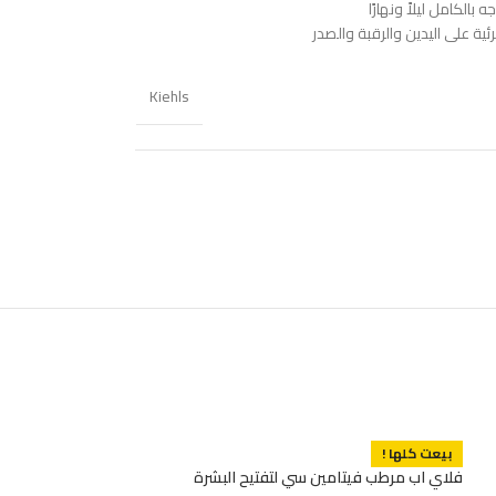
الكامل ليلاً ونهارًا
ئية على اليدين والرقبة والصدر
Kiehls
كلينيك لوشن مرطب ا
بيعت كلها !
matically Different
فلاي اب مرطب فيتامين سي لتفتيح البشرة