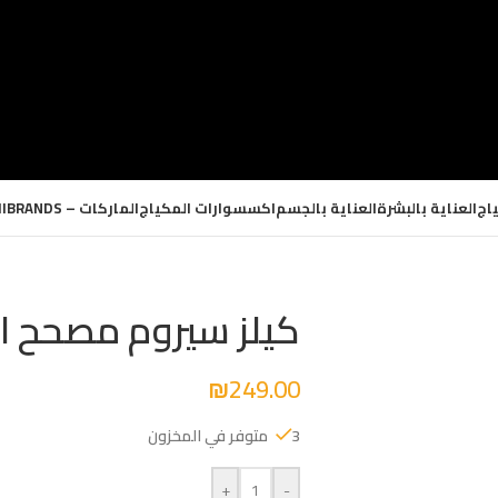
اج
العناية بالبشرة
العناية بالجسم
اكسسوارات المكياج
الماركات – BRANDS
ا
كيلز سيروم مصحح ال
₪
249.00
3 متوفر في المخزون
+
-