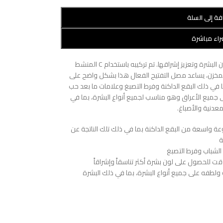
فة إلى السلة
اء مباشرة
علاج مستهدف للبقع الداكنة يساعد على توحيد لون البشرة وتعزيز إشراقها. تم تركيبه باستخدام C المنشط
ض الساليسيليك المخزن، يساعد مصل التفتيح الفعال هذا بشكل واضح على
في ذلك البقع الداكنة وفرط التصبغ وعلامات ما بعد حب
على جميع الأعراق وهو مناسب لجميع أنواع البشرة، بما في
معدنية والأصباغ.
واسعة من البقع الداكنة بما في ذلك تلك الناتجة عن
ة
لشباب وفرط التصبغ
ت للحصول على لون بشرة أكثر تناسقاً وإشراقاً
ه ولطفه على جميع أنواع البشرة، بما في ذلك البشرة