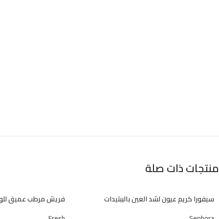
منتجات ذات صلة
سيفورا كريم عيون لشد العين بالببتيدات
فريش مرطب عميق للو
Fresh
Sephora