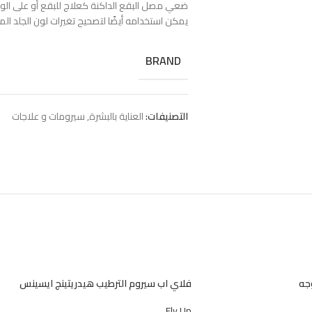
ضعي مصل البقع الداكنة كعلاج للبقع أو على الوجه ب
يمكن استخدامه أيضًا لتصحيح تغيرات لون الجلد المر
BRAND
التصنيفات:
العناية بالبشرة
,
سيرومات و علاجات
جه
فلاي اب سيروم الترطيب هيدريتينج ايسينس
Fly Up