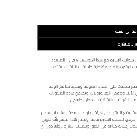
فة إلى السلة
اء مباشرة
حددي تقاسيم الوجه وأضفي عليها إشراقة وأخفي شوائب البشرة مع هذا الكونسيلر 4 في 1 المتعدد
يب البشرة وتمنحك تغطية كاملة لإطلالة ناعمة تحدد
ضع بطبقات على إضفاء النعومة وتحديد ملامح الوجه.
ال الألب وحمض الهيالورونيك، وتجتمع هذه المكونات
ة من الشوائب والتشققات لمظهر طبيعي.
ماسة وضع المنتج على هيئة خطوط سميكة باستخدام سطحها
رفها لتغطية البشرة بدقة. ويتميز هذا المنتج بأنّه طويل
ًا عن ذلك، يمنحك إطلالة مثالية في الصور ويكسب البشرة ترطيباً دون أي