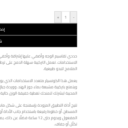
+
-
إضا
شر
الاستخدامات. تعمل التركيبة سهلة الدمج على ترط
الملامح لتبدو طبيعية.
يعمل هذا الكونسيلر متعدد الاستخدامات الذي يو
ويتمتع بتركيبة مشبعة بماء جوز الهند، ووردة جب
المحببة لبشرتك لتمنحك تغطية خفيفة الوزن خالي
تتيح أداة التطبيق المزودة بإسفنجة على شكل 
المسطح، أو خطوط رفيعة باستخدام جانب الأداة أو ط
المفعول ويدوم حتى 12 ساعة فضل
تكتّل أو جفاف.