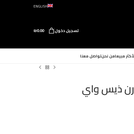
ENGLISH
تسجيل دخول
0.00
₪
لأكثر مبيعا
من نحن
تواصل معنا
رن ذيس واي