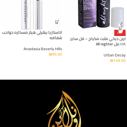
اناستازيا بيڤرلي هيلز مسكاره حواجب
HOT
شفافه
اربن ديكي مثبت مكياج – فل سايز
١١٨ مل All nighter
Anastasia Beverly Hills
₪
95.00
Urban Decay
₪
149.00