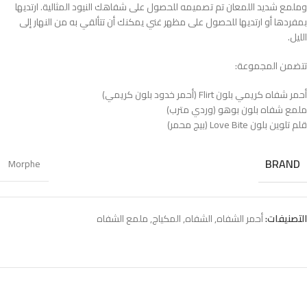
وملمع شديد اللمعان تم تصميمه للحصول على شفاهك النيود المثالية. ارتديها
بمفردها أو ارتديها للحصول على مظهر غني يمكنك أن تتألقي به من النهار إلى
الليل.
تتضمن المجموعة:
أحمر شفاه كريمي بلون Flirt (أحمر خدود بلون كريمي)
ملمع شفاه بلون بوهو (وردي مترب)
قلم تلوين بلون Love Bite (بيج محمر)
BRAND
Morphe
التصنيفات:
أحمر الشفاه
,
الشفاه
,
المكياج
,
ملمع الشفاه