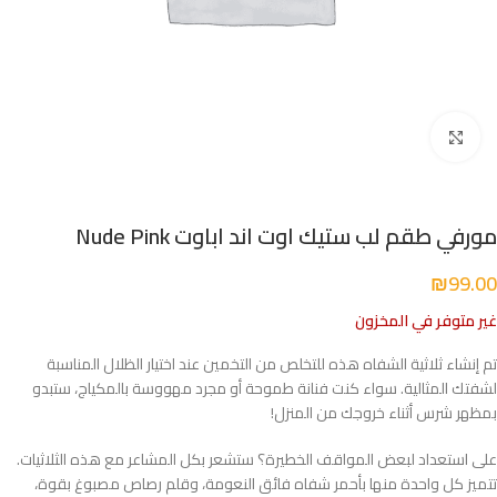
Click to enlarge
مورفي طقم لب ستيك اوت اند اباوت Nude Pink
₪
99.00
غير متوفر في المخزون
تم إنشاء ثلاثية الشفاه هذه للتخلص من التخمين عند اختيار الظلال المناسبة
لشفتك المثالية. سواء كنت فنانة طموحة أو مجرد مهووسة بالمكياج، ستبدو
بمظهر شرس أثناء خروجك من المنزل!
على استعداد لبعض المواقف الخطيرة؟ ستشعر بكل المشاعر مع هذه الثلاثيات.
تتميز كل واحدة منها بأحمر شفاه فائق النعومة، وقلم رصاص مصبوغ بقوة،