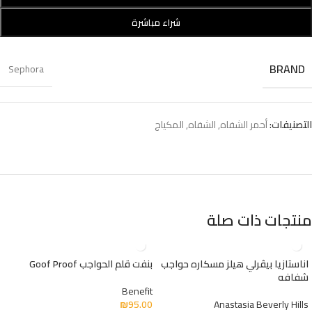
شراء مباشرة
BRAND
Sephora
التصنيفات:
أحمر الشفاه
,
الشفاه
,
المكياج
منتجات ذات صلة
اناستازيا بيڤرلي هيلز مسكاره حواجب
بنفت قلم الحواجب Goof Proof
شفافه
Benefit
₪
95.00
Anastasia Beverly Hills