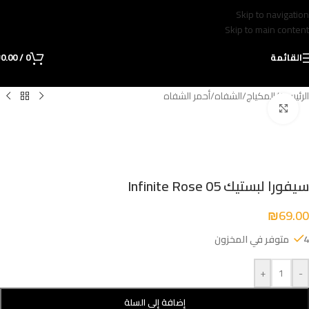
Skip to navigation
Skip to main content
القائمة
0
/
0.00
₪
الرئيسية
/
المكياج
/
الشفاه
/
أحمر الشفاه
Click to enlarge
سيفورا لبستيك Infinite Rose 05
₪
69.00
4 متوفر في المخزون
+
-
إضافة إلى السلة