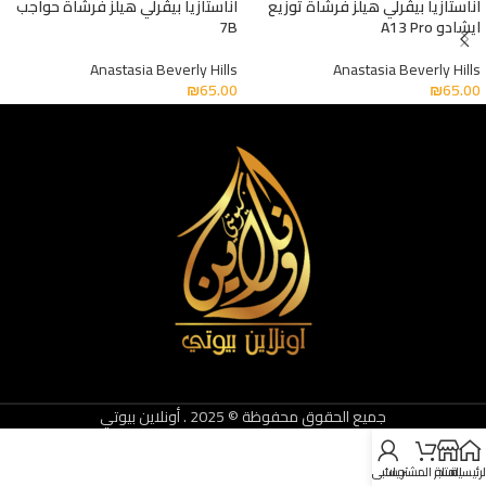
اناستازيا بيڤرلي هيلز فرشاة توزيع
اناستازيا بيڤرلي هيلز فرشاة حواجب
ايشادو A13 Pro
7B
Anastasia Beverly Hills
Anastasia Beverly Hills
₪
65.00
₪
65.00
جميع الحقوق محفوظة © 2025 . أونلاين بيوتي
لرئيسية
المتجر
سلة المشتريات
حسابي