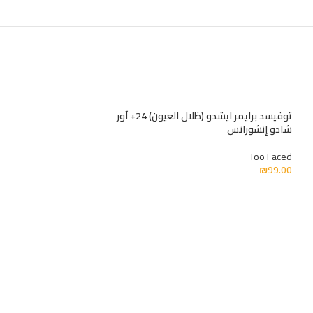
توفيسد برايمر ايشدو (ظلال العيون) 24+ آور
شادو إنشورانس
Too Faced
₪
99.00
بيعت كلها !