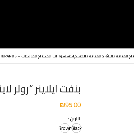
اج
العناية بالبشرة
العناية بالجسم
اكسسوارات المكياج
الماركات – BRANDS
ا
بنفت ايلاينر “رولر لاينر
₪
95.00
اللون
Brown
Black