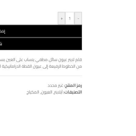
+
-
إضا
شر
قلم لاينر عيون سائل مطفي ينساب على العين بسلاس
من الخطوط الرفيعة إلى عيون القطة الدراماتيكية ل
رمز المنتج:
غير محدد
التصنيفات:
آيلاينر
,
العيون
,
المكياج