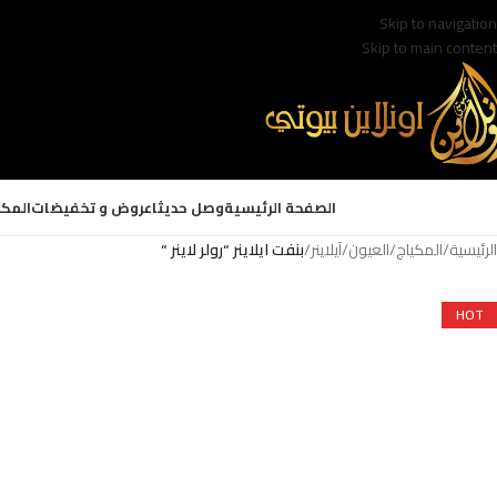
Skip to navigation
Skip to main content
الصفحة الرئيسية
وصل حديثا
عروض و تخفيضات
المكي
الرئيسية
/
المكياج
/
العيون
/
آيلاينر
/
بنفت ايلاينر “رولر لاينر “
HOT