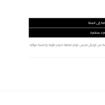
فة إلى السلة
اء مباشرة
ساس انفاليبل فريش وير تدوم حتى 24 ساعة من لوريال باريس، توفر تغطية تدوم طويلا ولمسة نهائية