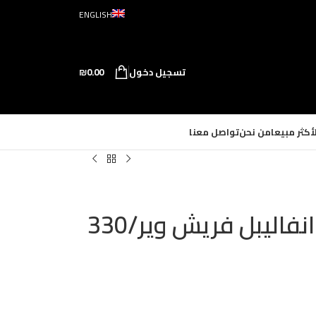
ENGLISH
تسجيل دخول
0.00
₪
لأكثر مبيعا
من نحن
تواصل معنا
لوريال بودرة ناشفة انفاليبل فريش وير/330