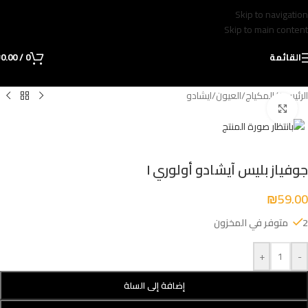
Skip to navigation
Skip to main content
القائمة
0
/
0.00
₪
الرئيسية
/
المكياج
/
العيون
/
ايشادو
Click to enlarge
جوفياز بليس آيشادو أولوري I
₪
59.00
2 متوفر في المخزون
+
-
إضافة إلى السلة