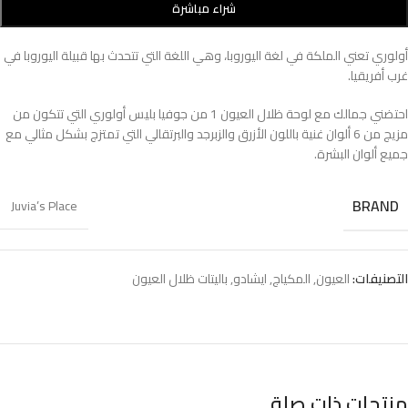
شراء مباشرة
أولوري تعني الملكة في لغة اليوروبا، وهي اللغة التي تتحدث بها قبيلة اليوروبا في
غرب أفريقيا.
احتضني جمالك مع لوحة ظلال العيون 1 من جوفيا بليس أولوري التي تتكون من
مزيج من 6 ألوان غنية باللون الأزرق والزبرجد والبرتقالي التي تمتزج بشكل مثالي مع
جميع ألوان البشرة.
BRAND
Juvia’s Place
التصنيفات:
العيون
,
المكياج
,
ايشادو
,
باليتات ظلال العيون
منتجات ذات صلة