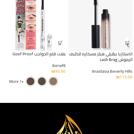
اناستازيا بيڤرلي هيلز مسكاره لتكثيف
بنفت قلم الحواجب Goof Proof
الرموش Lash Brag
Benefit
₪
95.00
Anastasia Beverly Hills
₪
115.00
+1 More