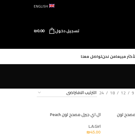
ENGLISH
تسجيل دخول
0.00
₪
لأكثر مبيعا
من نحن
تواصل معنا
24
18
12
9
 مصحح لون
ال اي جيرل مصحح لون Peach
L.A.Girl
₪
45.00