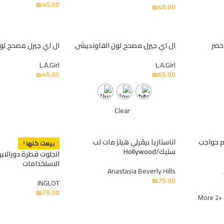
₪
45.00
₪
45.00
خضر
ال اي جيرل مصحح لون الفاونديشن
ال اي جيرل مصحح ل
L.A.Girl
L.A.Girl
₪
45.00
₪
65.00
Clear
لم حواجب
اناستازيا بيڤرلي هيلز مات لب
بيعت كلها !
ستيك/Hollywood
انجلوت قطرة دورالاي
الاستخدامات
Anastasia Beverly Hills
₪
75.00
INGLOT
₪
79.00
+2 More