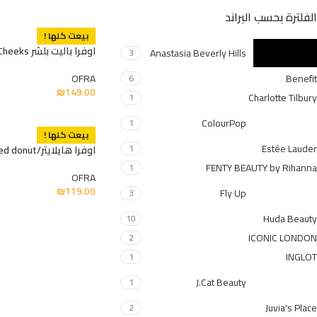
الفلترة بحسب البراند
بيعت كلها !
اوفرا باليت بلشر Charm Your Cheeks
Anastasia Beverly Hills
3
OFRA
Benefit
6
₪
149.00
Charlotte Tilbury
1
ColourPop
1
بيعت كلها !
Estée Lauder
1
اوفرا هايلايتر/glazed donut
FENTY BEAUTY by Rihanna
1
OFRA
₪
119.00
Fly Up
3
Huda Beauty
10
ICONIC LONDON
2
INGLOT
1
J.Cat Beauty
1
Juvia's Place
2