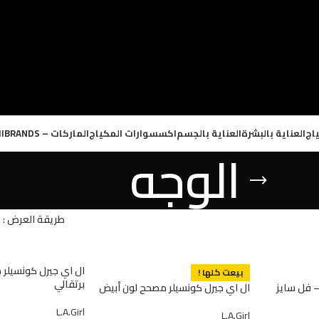
اج
العناية بالبشرة
العناية بالجسم
اكسسوارات المكياج
الماركات – BRANDS
ا
الوجه
طريقة العرض
ال اي جيرل كونسيلر
بيعت كلها !
برتقالي
– فل سايز
ال اي جيرل كونسيلر مصحح لون أبيض
L.A.Girl
L.A.Girl