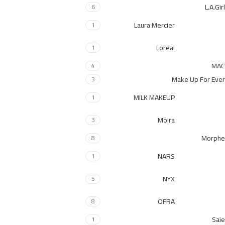
L.A.Girl
6
Laura Mercier
1
Loreal
1
MAC
4
Make Up For Ever
3
MILK MAKEUP
1
Moira
3
Morphe
8
NARS
1
NYX
5
OFRA
8
Saie
1