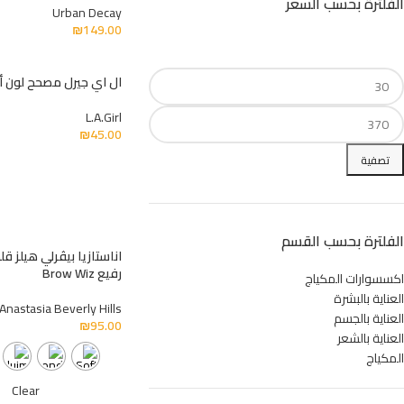
الفلترة بحسب السعر
Urban Decay
₪
149.00
ال اي جيرل مصحح لون أ
L.A.Girl
₪
45.00
تصفية
الفلترة بحسب القسم
اناستازيا بيڤرلي هيلز ق
رفيع Brow Wiz
اكسسوارات المكياج
العناية بالبشرة
Anastasia Beverly Hills
العناية بالجسم
₪
95.00
العناية بالشعر
المكياج
Clear