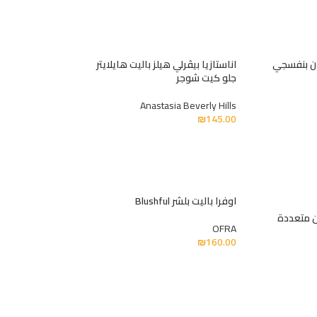
ون بنفسجي
اناستازيا بيڤرلي هيلز باليت هايلايتر
جلو كيت شوجر
Anastasia Beverly Hills
₪
145.00
اوفرا باليت بلشر Blushful
ن متعددة
OFRA
₪
160.00