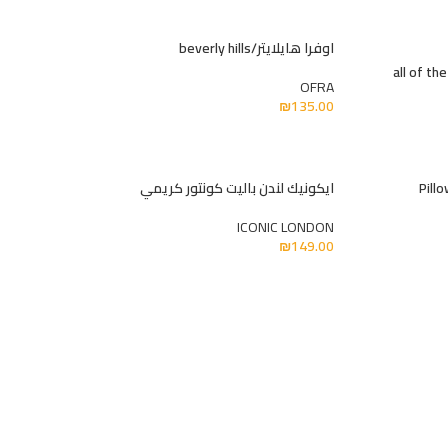
اوفرا هايلايتر/beverly hills
OFRA
₪
135.00
ايكونيك لندن باليت كونتور كريمي
ICONIC LONDON
₪
149.00